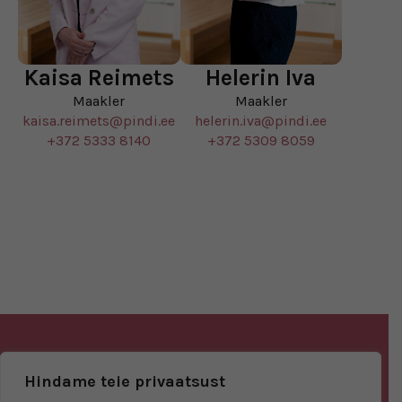
Kaisa Reimets
Helerin Iva
Maakler
Maakler
kaisa.reimets@pindi.ee
helerin.iva@pindi.ee
+372 5333 8140
+372 5309 8059
Arendab
Müüb
Hindame teie privaatsust