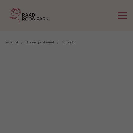
Avaleht
/
Hinnad ja plaanid
/
Korter 22