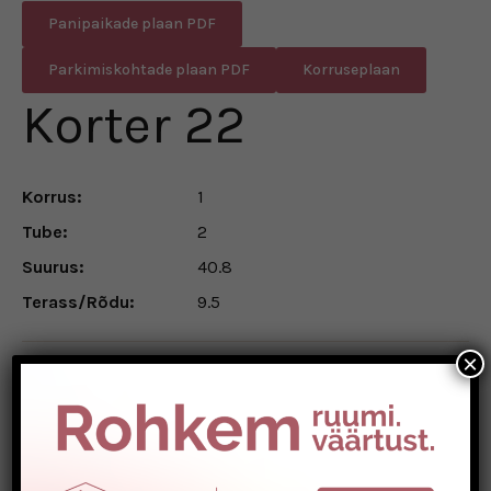
Panipaikade plaan PDF
Parkimiskohtade plaan PDF
Korruseplaan
Korter 22
Korrus:
1
Tube:
2
Suurus:
40.8
Terass/Rõdu:
9.5
×
Vali lisad ja broneeri korter:
Üldine
Siseviimistlus
Lisad